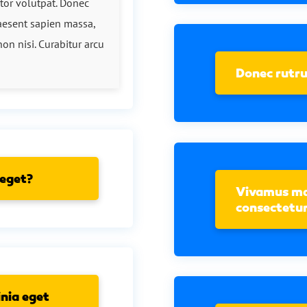
itor volutpat. Donec
aesent sapien massa,
on nisi. Curabitur arcu
Donec rutru
 eget?
Vivamus mag
consectetur
nia eget