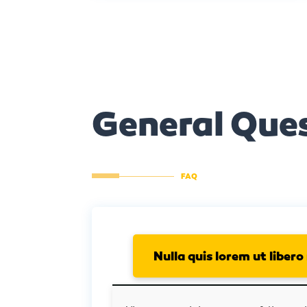
General Que
FAQ
Nulla quis lorem ut liber