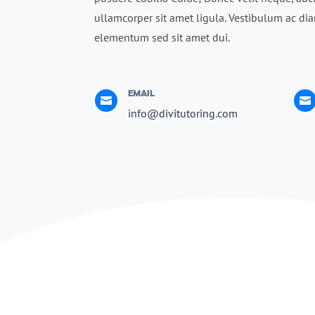
ullamcorper sit amet ligula. Vestibulum ac d
elementum sed sit amet dui.
EMAIL


info@divitutoring.com