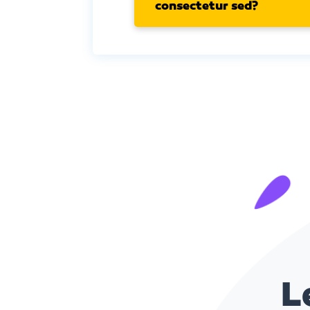
consectetur sed?
L