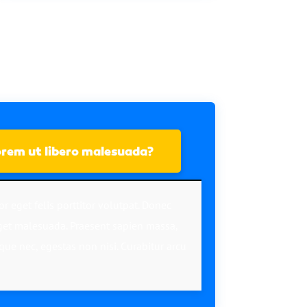
lorem ut libero malesuada?
or eget felis porttitor volutpat. Donec
et malesuada. Praesent sapien massa,
que nec, egestas non nisi. Curabitur arcu