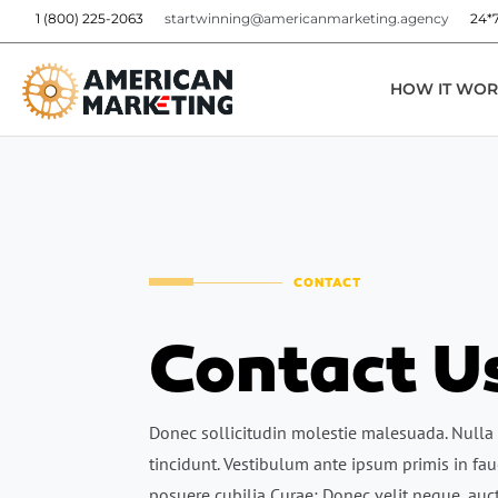
1 (800) 225-2063
startwinning@americanmarketing.agency
24*
HOW IT WOR
CONTACT
Contact U
Donec sollicitudin molestie malesuada. Nulla
tincidunt. Vestibulum ante ipsum primis in fauc
posuere cubilia Curae; Donec velit neque, auct