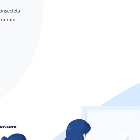
consectetur
c rutrum
tor.com