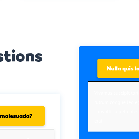
stions
Nulla quis 
Vivamus suscipit tort
rutrum congue leo eg
convallis a pellentes
o malesuada?
erat