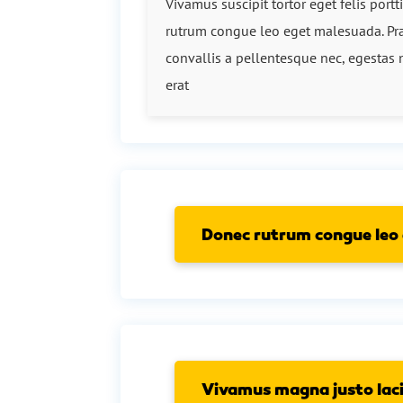
Vivamus suscipit tortor eget felis portt
rutrum congue leo eget malesuada. Pr
convallis a pellentesque nec, egestas n
erat
Donec rutrum congue leo
Vivamus magna justo laci