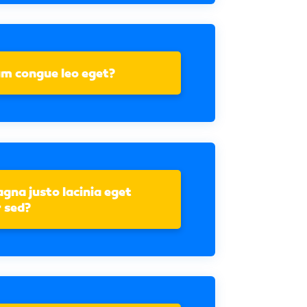
m congue leo eget?
na justo lacinia eget
 sed?