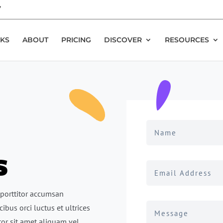
7
KS
ABOUT
PRICING
DISCOVER
RESOURCES
s
 porttitor accumsan
ibus orci luctus et ultrices
or sit amet aliquam vel,